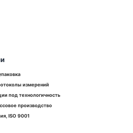
ми
упаковка
ротоколы измерений
ции под технологичность
ассовое производство
ия, ISO 9001