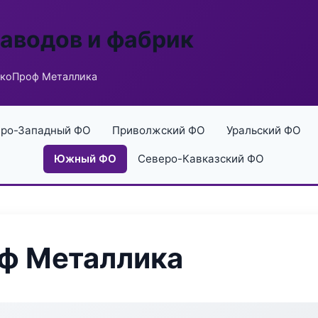
заводов и фабрик
нкоПроф Металлика
ро-Западный ФО
Приволжский ФО
Уральский ФО
Южный ФО
Северо-Кавказский ФО
ф Металлика