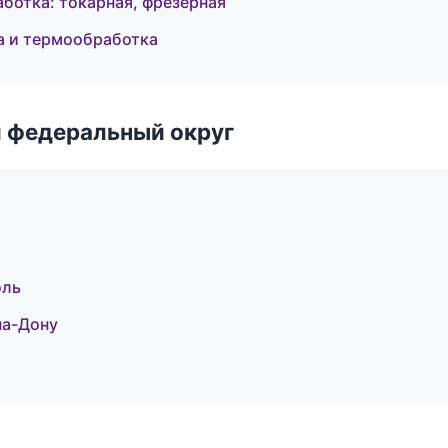
отка: токарная, фрезерная
а и термообработка
 федеральный округ
оль
на-Дону