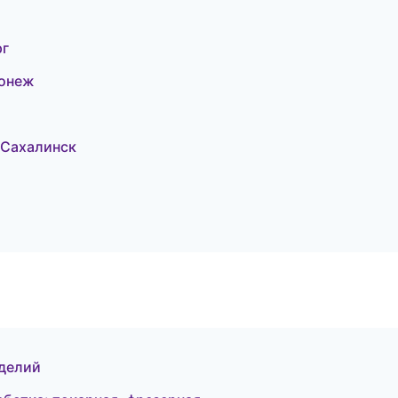
рг
ронеж
-Сахалинск
зделий