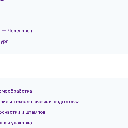
а — Череповец
ург
ермообработка
ие и технологическая подготовка
оснастки и штампов
ная упаковка