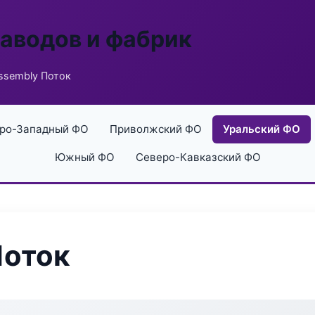
заводов и фабрик
ssembly Поток
ро-Западный ФО
Приволжский ФО
Уральский ФО
Южный ФО
Северо-Кавказский ФО
Поток