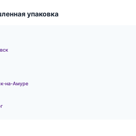
ленная упаковка
вск
ск-на-Амуре
г