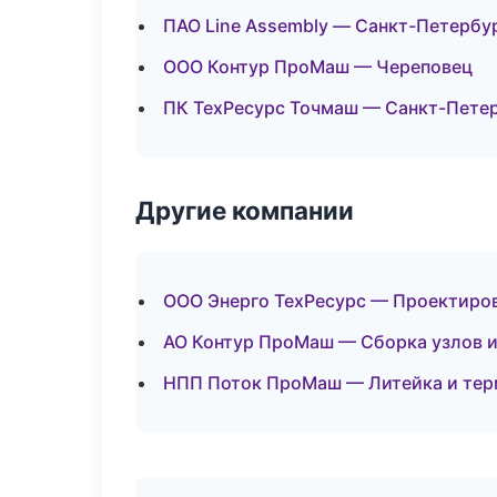
ПАО Line Assembly — Санкт-Петербу
ООО Контур ПроМаш — Череповец
ПК ТехРесурс Точмаш — Санкт-Пете
Другие компании
ООО Энерго ТехРесурс — Проектиров
АО Контур ПроМаш — Сборка узлов и
НПП Поток ПроМаш — Литейка и тер