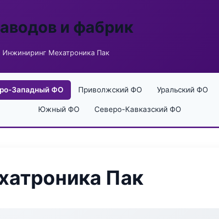
заводов и фабрик
 Инжиниринг Мехатроника Пак
ро-Западный ФО
Приволжский ФО
Уральский ФО
Южный ФО
Северо-Кавказский ФО
хатроника Пак