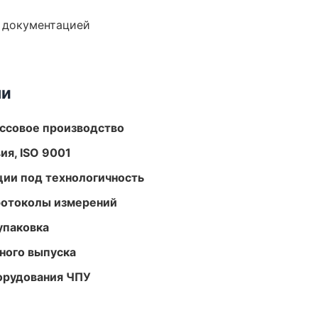
е документацией
ми
ассовое производство
ия, ISO 9001
ции под технологичность
ротоколы измерений
упаковка
ного выпуска
орудования ЧПУ