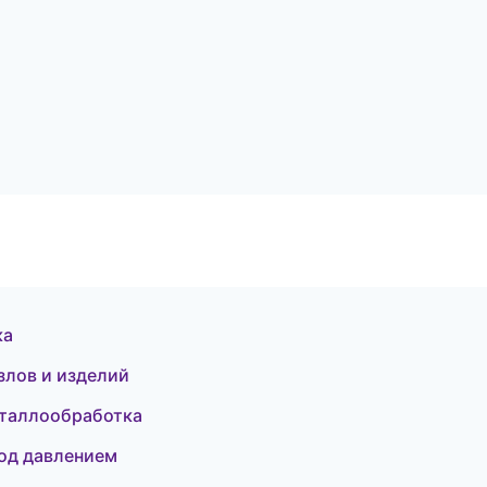
ка
злов и изделий
еталлообработка
под давлением