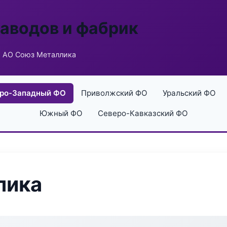
заводов и фабрик
 АО Союз Металлика
ро-Западный ФО
Приволжский ФО
Уральский ФО
Южный ФО
Северо-Кавказский ФО
лика