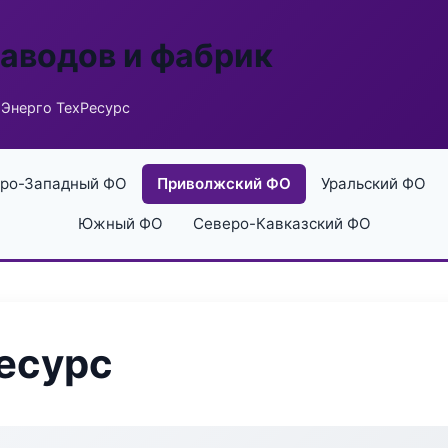
заводов и фабрик
 Энерго ТехРесурс
ро-Западный ФО
Приволжский ФО
Уральский ФО
Южный ФО
Северо-Кавказский ФО
есурс