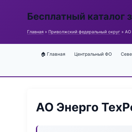
Бесплатный каталог 
Главная
»
Приволжский федеральный округ
» АО
🏠 Главная
Центральный ФО
Севе
АО Энерго ТехР