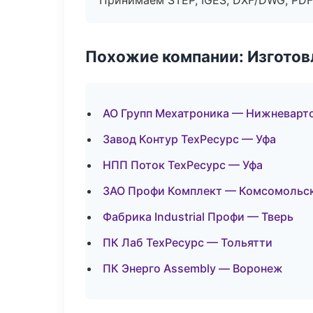
Принимаем STEP, IGES, DXF/DWG, PDF
Похожие компании: Изготов
АО Групп Мехатроника — Нижневарт
Завод Контур ТехРесурс — Уфа
НПП Поток ТехРесурс — Уфа
ЗАО Профи Комплект — Комсомольс
Фабрика Industrial Профи — Тверь
ПК Лаб ТехРесурс — Тольятти
ПК Энерго Assembly — Воронеж