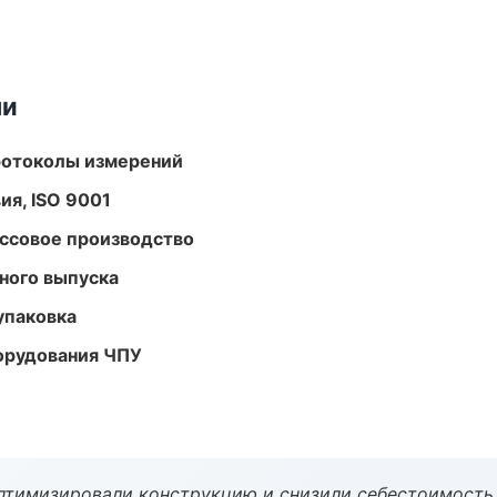
ми
ротоколы измерений
ия, ISO 9001
ассовое производство
ного выпуска
упаковка
орудования ЧПУ
птимизировали конструкцию и снизили себестоимость