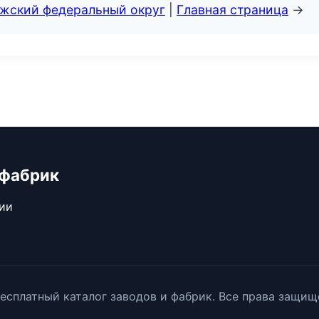
лжский федеральный округ
|
Главная страница
→
 фабрик
сии
есплатный каталог заводов и фабрик. Все права защищ