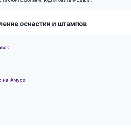
, также помогаем подготовить модели.
ление оснастки и штампов
овск
к-на-Амуре