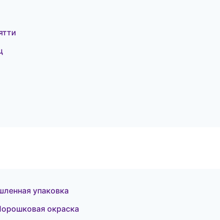
ятти
ц
шленная упаковка
Порошковая окраска