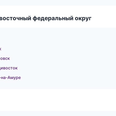
евосточный федеральный округ
к
овск
дивосток
к-на-Амуре