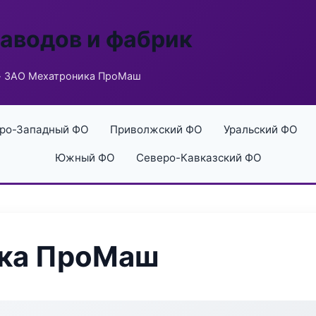
заводов и фабрик
 ЗАО Мехатроника ПроМаш
ро-Западный ФО
Приволжский ФО
Уральский ФО
Южный ФО
Северо-Кавказский ФО
ка ПроМаш