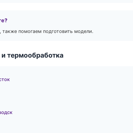
те?
, также помогаем подготовить модели.
 и термообработка
сток
водск