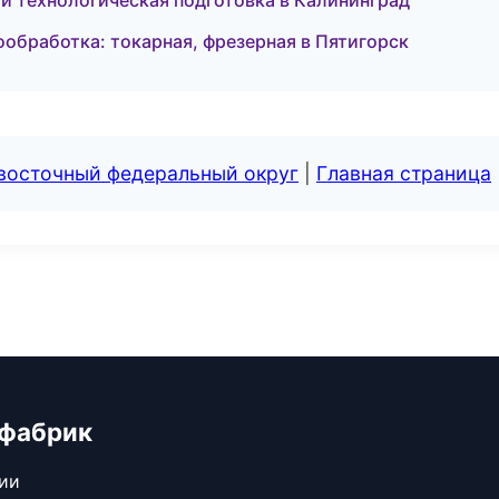
и технологическая подготовка в Калининград
обработка: токарная, фрезерная в Пятигорск
евосточный федеральный округ
|
Главная страница
 фабрик
сии