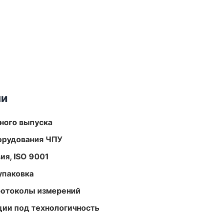
ми
ного выпуска
орудования ЧПУ
ия, ISO 9001
упаковка
ротоколы измерений
ции под технологичность