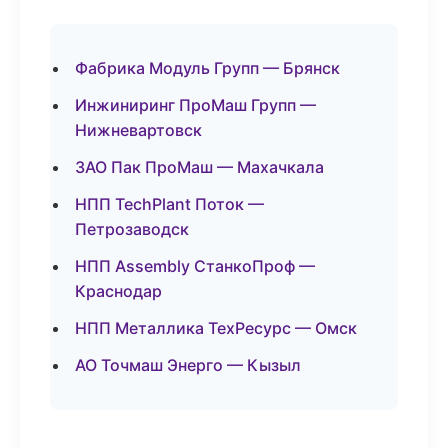
Фабрика Модуль Групп — Брянск
Инжиниринг ПроМаш Групп —
Нижневартовск
ЗАО Пак ПроМаш — Махачкала
НПП TechPlant Поток —
Петрозаводск
НПП Assembly СтанкоПроф —
Краснодар
НПП Металлика ТехРесурс — Омск
АО Точмаш Энерго — Кызыл