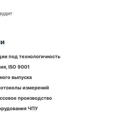
аудит
ми
ции под технологичность
ия, ISO 9001
ного выпуска
ротоколы измерений
ассовое производство
орудования ЧПУ