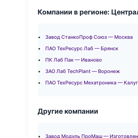
Компании в регионе: Центр
Завод СтанкоПроф Союз — Москва
ПАО ТехРесурс Лаб — Брянск
ПК Лаб Пак — Иваново
ЗАО Лаб TechPlant — Воронеж
ПАО ТехРесурс Мехатроника — Калуг
Другие компании
Завод Модуль ПроМаш — Изготовлени