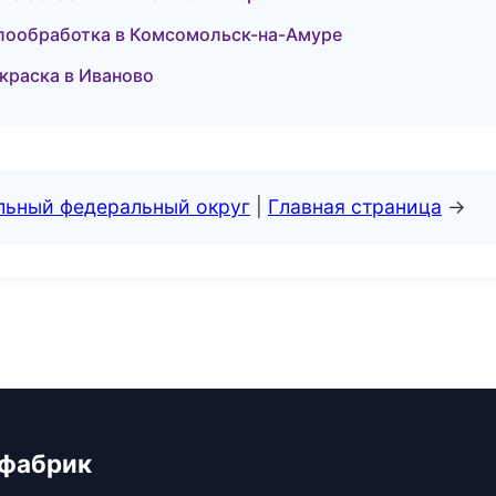
аллообработка в Комсомольск-на-Амуре
краска в Иваново
альный федеральный округ
|
Главная страница
→
 фабрик