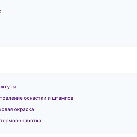
к
 жгуты
товление оснастки и штампов
ковая окраска
 термообработка